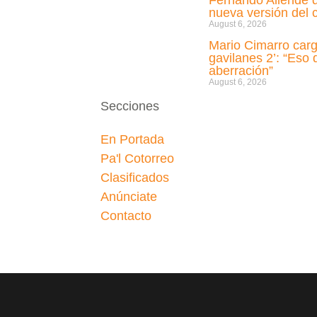
Fernando Allende d
nueva versión del c
August 6, 2026
Mario Cimarro carg
gavilanes 2’: “Eso
aberración”
August 6, 2026
Secciones
En Portada
Pa'l Cotorreo
Clasificados
Anúnciate
Contacto