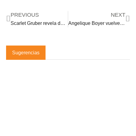
PREVIOUS
NEXT
Scarlet Gruber revela detalles de su regreso a las villanías como contraparte de Angelique Boyer
Angelique Boyer vuelve a trabajar con dos actrices de ‘Rebelde’ en su nueva telenovela
Sugerencias