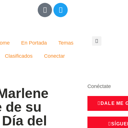
ome
En Portada
Temas
Clasificados
Conectar
Conéctate
 Marlene
e de su
DALE ME 
 Día del
SÍGUE