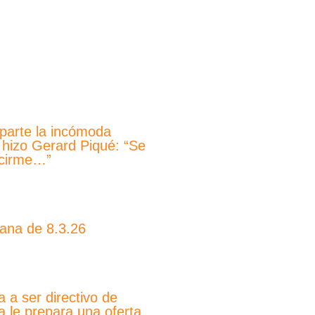
mparte la incómoda
 hizo Gerard Piqué: “Se
ecirme…”
ana de 8.3.26
a a ser directivo de
ya le prepara una oferta