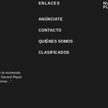
ENLACES
N
P
ANÚNCIATE
CONTACTO
QUIÉNES SOMOS
CLASIFICADOS
e la incómoda
o Gerard Piqué:
ecirme…”