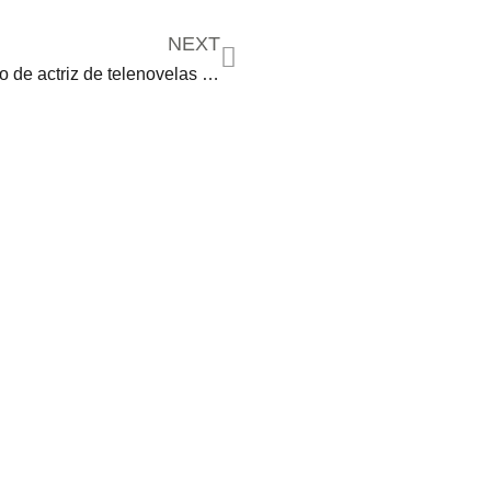
NEXT
Boda relámpago de actriz de telenovelas genera rumores de posible embarazo