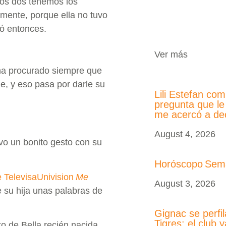
los dos tenemos los
ente, porque ella no tuvo
ró entonces.
Ver más
 ha procurado siempre que
e, y eso pasa por darle su
Lili Estefan co
pregunta que le
me acercó a d
August 4, 2026
vo un bonito gesto con su
Horóscopo Sem
e TelevisaUnivision
Me
August 3, 2026
e su hija unas palabras de
Gignac se perfil
Tigres: el club 
oto de Bella recién nacida