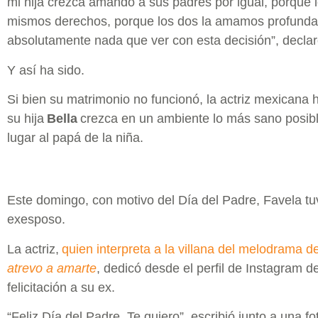
mi hija crezca amando a sus padres por igual, porque 
mismos derechos, porque los dos la amamos profundam
absolutamente nada que ver con esta decisión”, decla
Y así ha sido.
Si bien su matrimonio no funcionó, la actriz mexicana
su hija
Bella
crezca en un ambiente lo más sano posibl
lugar al papá de la niña.
Este domingo, con motivo del Día del Padre, Favela tu
exesposo.
La actriz,
quien interpreta a la villana del melodrama d
atrevo a amarte
, dedicó desde el perfil de Instagram d
felicitación a su ex.
“Feliz Día del Padre. Te quiero”, escribió junto a una f