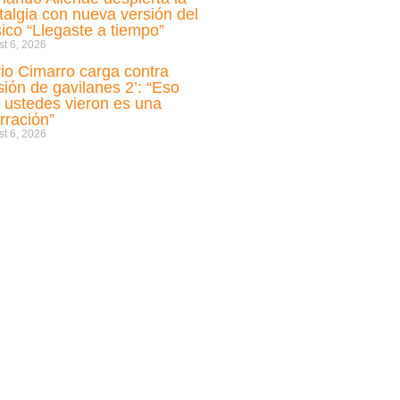
talgia con nueva versión del
sico “Llegaste a tiempo”
t 6, 2026
io Cimarro carga contra
sión de gavilanes 2’: “Eso
 ustedes vieron es una
rración”
t 6, 2026