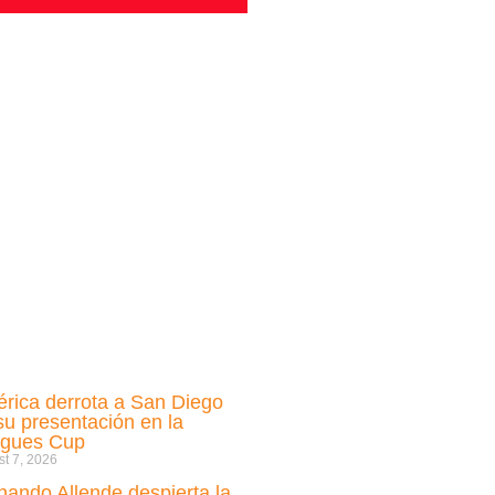
rica derrota a San Diego
su presentación en la
gues Cup
t 7, 2026
nando Allende despierta la