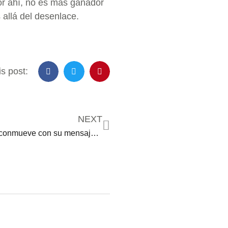
or ahí, no es más ganador
allá del desenlace.
s post:
NEXT
Karla Martínez conmueve con su mensaje a su esposo tras recibir una segunda oportunidad de vida: “Dios nos concedió el milagro”