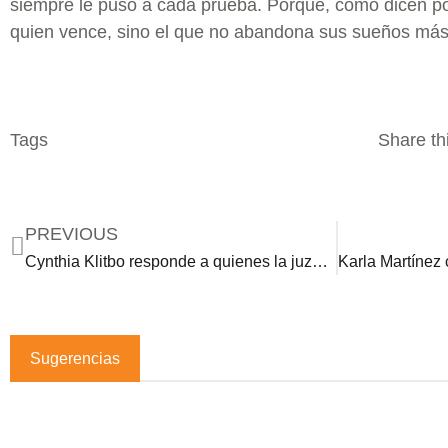
siempre le puso a cada prueba. Porque, como dicen p
quien vence, sino el que no abandona sus sueños más 
Tags
Share thi
PREVIOUS
Cynthia Klitbo responde a quienes la juzgan por salir con un hombre de 30 años: conoce a su joven pareja
Sugerencias