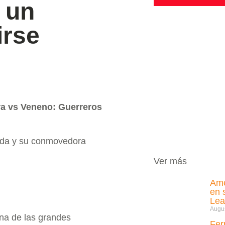
 un
irse
rra vs Veneno: Guerreros
dida y su conmovedora
Ver más
Amé
en 
Lea
Augus
a de las grandes
Fer