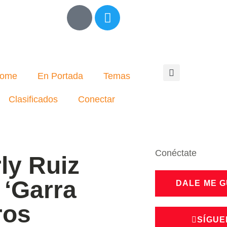
ome
En Portada
Temas
Clasificados
Conectar
Conéctate
ly Ruiz
 ‘Garra
DALE ME 
ros
SÍGUE