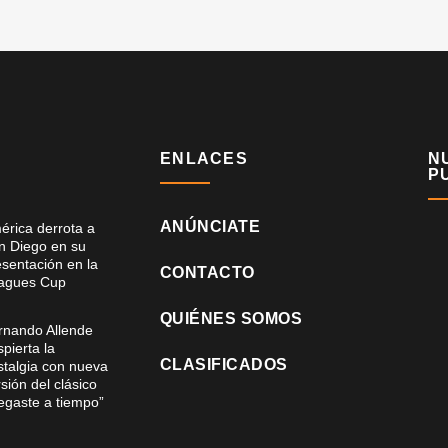
ENLACES
N
P
ANÚNCIATE
érica derrota a
n Diego en su
esentación en la
CONTACTO
agues Cup
QUIÉNES SOMOS
rnando Allende
pierta la
CLASIFICADOS
stalgia con nueva
sión del clásico
legaste a tiempo”