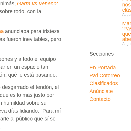
nimás,
Garra vs Veneno:
nos
clá
 sobre todo, con la
Augus
Mar
‘Pa
na
anunciaba para tristeza
que
s fueron inevitables, pero
abe
Augus
Secciones
eones y a todo el equipo
par en un espacio tan
En Portada
ión, qué le está pasando.
Pa'l Cotorreo
Clasificados
 desgarrado el tendón, el
Anúnciate
que es lo más justo por
Contacto
on humildad sobre su
va días lidiando. “Para mí
le al público que sí se
.