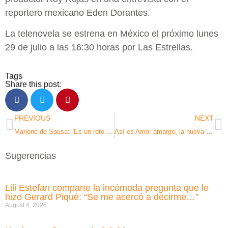
reportero mexicano Eden Dorantes.
La telenovela se estrena en México el próximo lunes
29 de julio a las 16:30 horas por Las Estrellas.
Tags
Share this post:
PREVIOUS
NEXT
Marjorie de Sousa: “Es un reto trabajar con Fernando Colunga. Si no lo conoces, sí te impone mucho”
Así es Amor amargo, la nueva telenovela de TelevisaUnivision: historia, elenco y más
Sugerencias
Lili Estefan comparte la incómoda pregunta que le
hizo Gerard Piqué: “Se me acercó a decirme…”
August 4, 2026