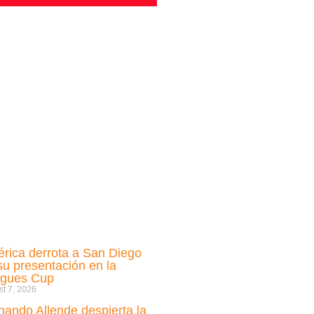
rica derrota a San Diego
su presentación en la
gues Cup
t 7, 2026
nando Allende despierta la