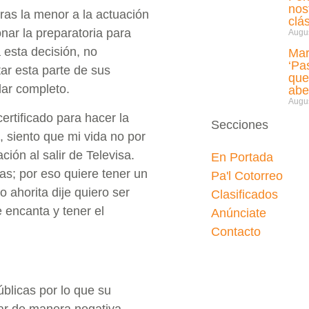
nos
tras la menor a la actuación
clá
nar la preparatoria para
Augus
 esta decisión, no
Mar
‘Pa
ar esta parte de sus
que
ar completo.
abe
Augus
rtificado para hacer la
Secciones
, siento que mi vida no por
ión al salir de Televisa.
En Portada
as; por eso quiere tener un
Pa'l Cotorreo
o ahorita dije quiero ser
Clasificados
 encanta y tener el
Anúnciate
Contacto
úblicas por lo que su
ar de manera negativa.