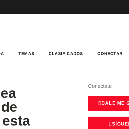
DA
TEMAS
CLASIFICADOS
CONECTAR
Conéctate
rea
 de
DALE ME 
 esta
SÍGUE