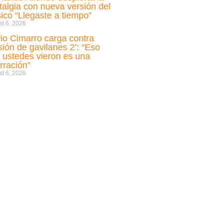
talgia con nueva versión del
sico “Llegaste a tiempo”
t 6, 2026
io Cimarro carga contra
sión de gavilanes 2’: “Eso
 ustedes vieron es una
rración”
t 6, 2026