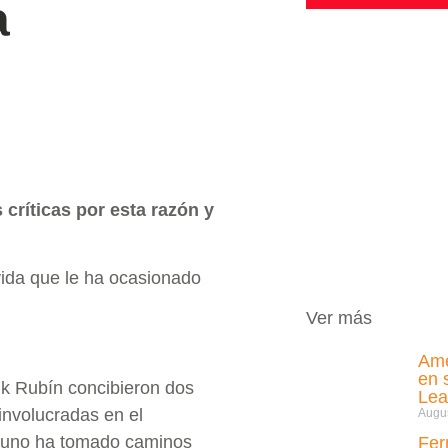
a
críticas por esta razón y
ida que le ha ocasionado
Ver más
Amé
en 
ik Rubín concibieron dos
Lea
involucradas en el
Augus
 uno ha tomado caminos
Fer