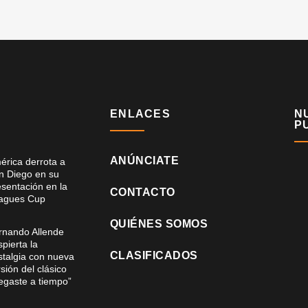
ENLACES
N
P
ANÚNCIATE
érica derrota a
n Diego en su
esentación en la
CONTACTO
agues Cup
QUIÉNES SOMOS
rnando Allende
pierta la
CLASIFICADOS
stalgia con nueva
sión del clásico
legaste a tiempo”