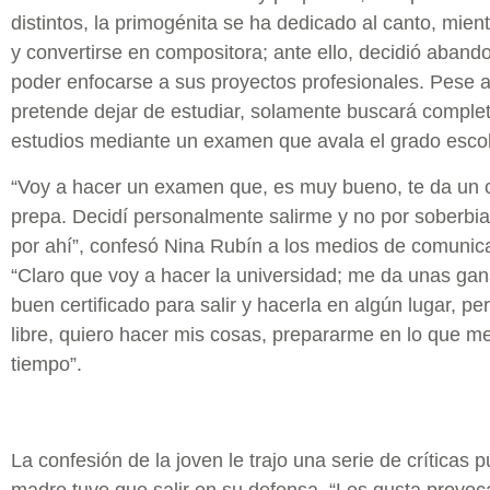
distintos, la primogénita se ha dedicado al canto, mien
y convertirse en compositora; ante ello, decidió abando
poder enfocarse a sus proyectos profesionales. Pese a
pretende dejar de estudiar, solamente buscará complet
estudios mediante un examen que avala el grado escol
“Voy a hacer un examen que, es muy bueno, te da un ce
prepa. Decidí personalmente salirme y no por soberbia
por ahí”, confesó Nina Rubín a los medios de comunicac
“Claro que voy a hacer la universidad; me da unas gan
buen certificado para salir y hacerla en algún lugar, per
libre, quiero hacer mis cosas, prepararme en lo que me
tiempo”.
La confesión de la joven le trajo una serie de críticas p
madre tuvo que salir en su defensa. “Les gusta provoc