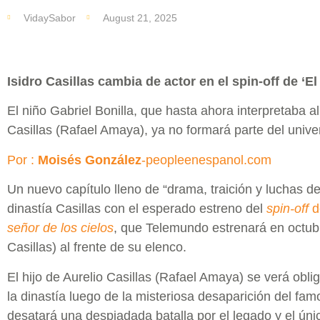
VidaySabor
August 21, 2025
Isidro Casillas cambia de actor en el spin-off de ‘El
El niño Gabriel Bonilla, que hasta ahora interpretaba a
Casillas (Rafael Amaya), ya no formará parte del unive
Por :
Moisés González
-peopleenespanol.com
Un nuevo capítulo lleno de “drama, traición y luchas de
dinastía Casillas con el esperado estreno del
spin-off
d
señor de los cielos
, que Telemundo estrenará en octu
Casillas) al frente de su elenco.
El hijo de Aurelio Casillas (Rafael Amaya) se verá obli
la dinastía luego de la misteriosa desaparición del fam
desatará una despiadada batalla por el legado y el úni