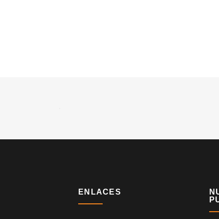
ENLACES
N
P