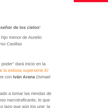
 señor de los cielos’
l hijo menor de Aurelio
rso Casillas
 poder” dará inicio en la
e la exitosa superserie
El
bre con
Iván Arana
(Ismael
gado a tomar las riendas de
oso narcotraficante, lo que
co lazo que aún los une: la