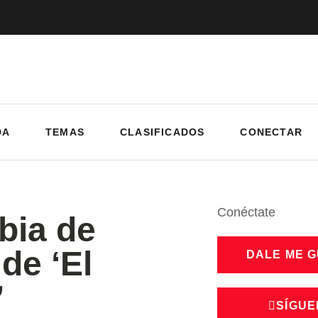
DA
TEMAS
CLASIFICADOS
CONECTAR
Conéctate
bia de
 de ‘El
DALE ME 
’
SÍGUE