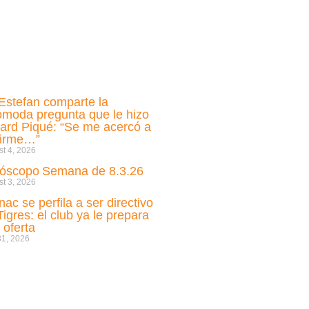
i Estefan comparte la
ómoda pregunta que le hizo
ard Piqué: “Se me acercó a
cirme…”
t 4, 2026
óscopo Semana de 8.3.26
t 3, 2026
nac se perfila a ser directivo
Tigres: el club ya le prepara
 oferta
31, 2026