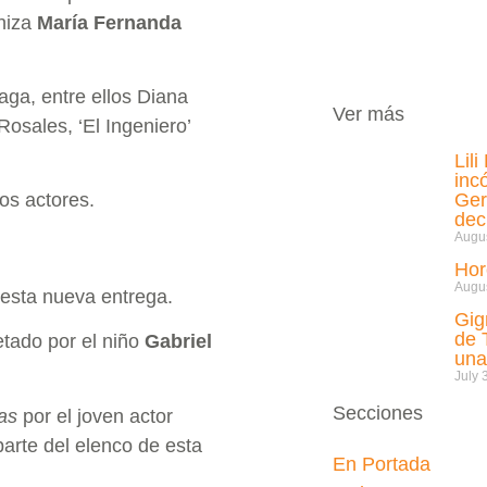
oniza
María Fernanda
aga, entre ellos Diana
Ver más
osales, ‘El Ingeniero’
Lil
inc
Ger
os actores.
de
Augus
Hor
Augus
 esta nueva entrega.
Gig
de 
retado por el niño
Gabriel
una
July 
Secciones
las
por el joven actor
 parte del elenco de esta
En Portada