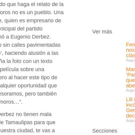
do que haga el relato de la
moros no es un pueblo. Una
ee, quien es empresario de
cipal del partido
Ver más
amó a Eugenio Derbez.
Fer
 sin calles pavimentadas
nos
o’, haciendo alusión a las
clá
a la foto con un texto
Augus
película sobre una
Mar
‘Pa
ro al hacer este tipo de
que
ualquier oportunidad que
abe
Augus
tesoramos, pero también
Lil
amoros…”.
inc
Ger
erbez no tienen mala
de
Augus
a de Tamaulipas para que
uestra ciudad, te vas a
Secciones