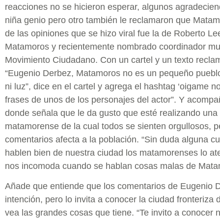
reacciones no se hicieron esperar, algunos agradecien
niña genio pero otro también le reclamaron que Mata
de las opiniones que se hizo viral fue la de Roberto L
Matamoros y recientemente nombrado coordinador muni
Movimiento Ciudadano. Con un cartel y un texto recl
“Eugenio Derbez, Matamoros no es un pequeño pueblo
ni luz”, dice en el cartel y agrega el hashtag ‘oigame n
frases de unos de los personajes del actor”. Y acompañ
donde señala que le da gusto que esté realizando una 
matamorense de la cual todos se sienten orgullosos, pe
comentarios afecta a la población. “Sin duda alguna c
hablen bien de nuestra ciudad los matamorenses lo a
nos incomoda cuando se hablan cosas malas de Mat
Añade que entiende que los comentarios de Eugenio D
intención, pero lo invita a conocer la ciudad fronteriz
vea las grandes cosas que tiene. “Te invito a conocer n