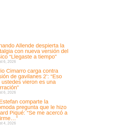
nando Allende despierta la
talgia con nueva versión del
sico “Llegaste a tiempo”
t 6, 2026
io Cimarro carga contra
sión de gavilanes 2’: “Eso
 ustedes vieron es una
rración”
t 6, 2026
i Estefan comparte la
ómoda pregunta que le hizo
ard Piqué: “Se me acercó a
cirme…”
t 4, 2026