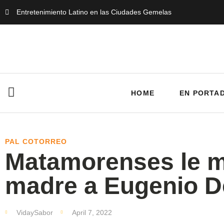
Entretenimiento Latino en las Ciudades Gemelas
HOME
EN PORTA
PAL COTORREO
Matamorenses le m
madre a Eugenio D
VidaySabor
April 7, 2022