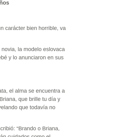
años
 carácter bien horrible, va
u novia, la modelo eslovaca
bé y lo anunciaron en sus
ata, el alma se encuentra a
iana, que brille tu día y
revelando que todavía no
cribió: “Brando o Briana,
rán cuidados como el