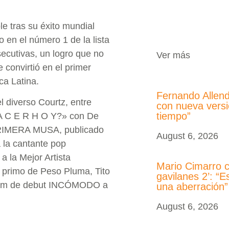
e tras su éxito mundial
 en el número 1 de la lista
ecutivas, un logro que no
Ver más
convirtió en el primer
ca Latina.
Fernando Allend
el diverso Courtz, entre
con nueva versi
tiempo”
 A C E R H O Y?» con De
 PRIMERA MUSA, publicado
August 6, 2026
 la cantante pop
a la Mejor Artista
Mario Cimarro c
 primo de Peso Pluma, Tito
gavilanes 2’: “
 álbum de debut INCÓMODO a
una aberración”
August 6, 2026