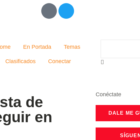
ome
En Portada
Temas
Clasificados
Conectar
Conéctate
ista de
eguir en
DALE ME 
SÍGUE