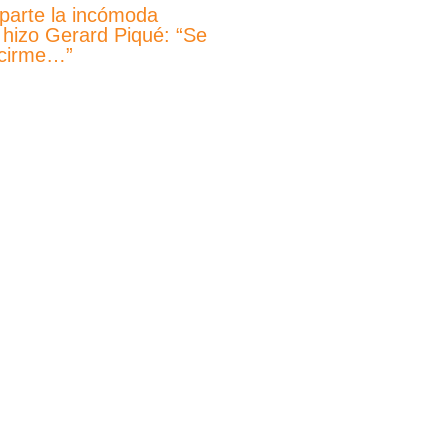
mparte la incómoda
 hizo Gerard Piqué: “Se
ecirme…”