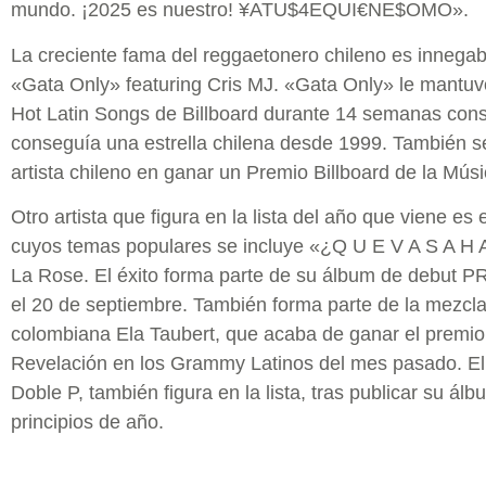
mundo. ¡2025 es nuestro! ¥ATU$4EQUI€NE$OMO».
La creciente fama del reggaetonero chileno es innegabl
«Gata Only» featuring Cris MJ. «Gata Only» le mantuvo
Hot Latin Songs de Billboard durante 14 semanas cons
conseguía una estrella chilena desde 1999. También se 
artista chileno en ganar un Premio Billboard de la Músi
Otro artista que figura en la lista del año que viene es 
cuyos temas populares se incluye «¿Q U E V A S A H
La Rose. El éxito forma parte de su álbum de debut
el 20 de septiembre. También forma parte de la mezcla
colombiana Ela Taubert, que acaba de ganar el premio 
Revelación en los Grammy Latinos del mes pasado. El
Doble P, también figura en la lista, tras publicar su
principios de año.