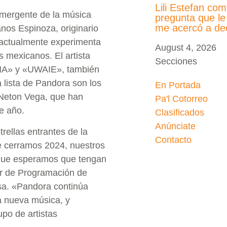
Lili Estefan co
a emergente de la música
pregunta que le
me acercó a d
os Espinoza, originario
e actualmente experimenta
August 4, 2026
s mexicanos. El artista
Secciones
NA» y «UWAIE», también
la lista de Pandora son los
En Portada
 Neton Vega, que han
Pa'l Cotorreo
e año.
Clasificados
Anúnciate
rellas entrantes de la
Contacto
ue cerramos 2024, nuestros
s que esperamos que tengan
or de Programación de
sa. «Pandora continúa
la nueva música, y
upo de artistas