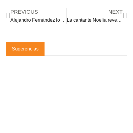
PREVIOUS
NEXT
Alejandro Fernández lo hace de nuevo y desata controversia ¿qué hizo esta vez?
La cantante Noelia revela que será mamá via vientre de alquiler
Sugerencias