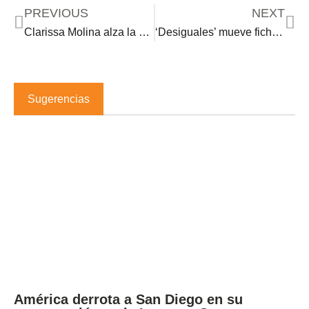
PREVIOUS
NEXT
Clarissa Molina alza la voz y hace una denuncia pública: “Justicia”
‘Desiguales’ mueve ficha ante el estreno de la nueva temporada de ‘La mesa caliente’ ¡con un as bajo la manga que nadie esperaba!
Sugerencias
América derrota a San Diego en su