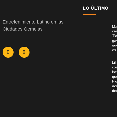
LO ÚLTIMO
Entretenimiento Latino en las
Ma
Ciudades Gemelas
ca
‘P
gav
qu
es
Lil
co
in
qu
Pi
ac
de