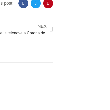
s post:
NEXT
Protagonistas de la telenovela Corona de lágrimas derriten a las redes con su reunión en España