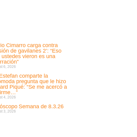
io Cimarro carga contra
sión de gavilanes 2’: “Eso
 ustedes vieron es una
rración”
t 6, 2026
i Estefan comparte la
ómoda pregunta que le hizo
ard Piqué: “Se me acercó a
cirme…”
t 4, 2026
óscopo Semana de 8.3.26
t 3, 2026