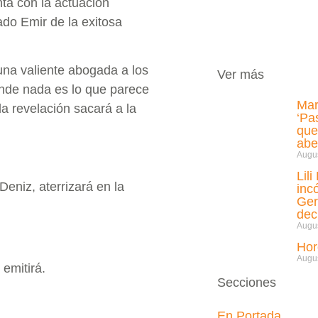
nta con la actuación
ado Emir de la exitosa
una valiente abogada a los
Ver más
nde nada es lo que parece
Mar
a revelación sacará a la
‘Pa
que
abe
Augus
Lil
Deniz, aterrizará en la
inc
Ger
de
Augus
Hor
Augus
emitirá.
Secciones
En Portada