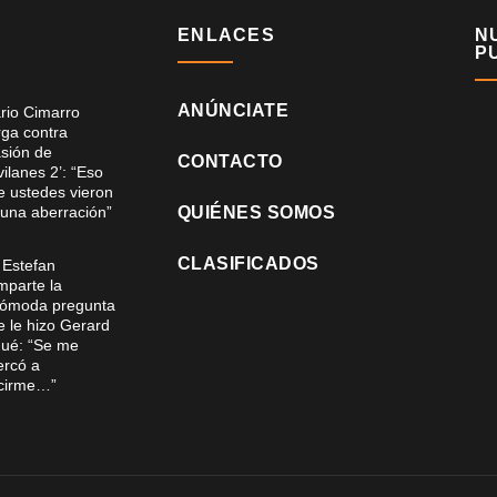
ENLACES
N
P
ANÚNCIATE
rio Cimarro
rga contra
asión de
CONTACTO
ilanes 2’: “Eso
e ustedes vieron
 una aberración”
QUIÉNES SOMOS
CLASIFICADOS
i Estefan
mparte la
cómoda pregunta
e le hizo Gerard
qué: “Se me
ercó a
cirme…”