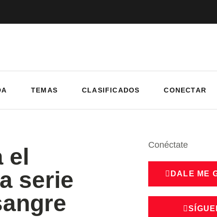
DA
TEMAS
CLASIFICADOS
CONECTAR
Conéctate
 el
a serie
DALE ME 
sangre
SÍGUE