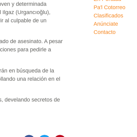
 joven y determinada
Pa'l Cotorreo
l Ilgaz (Urgancıoğlu),
Clasificados
ir al culpable de un
Anúnciate
Contacto
sado de asesinato. A pesar
cciones para pedirle a
irán en búsqueda de la
ollando una relación en el
s, develando secretos de