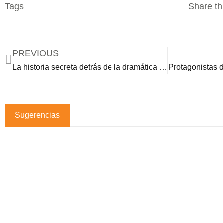
Tags
Share thi
PREVIOUS
La historia secreta detrás de la dramática escena de ‘María la del barrio’ con Soraya Montenegro y ‘La lisiada’
Sugerencias