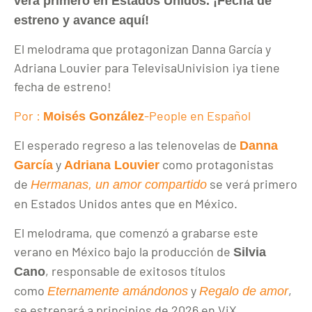
verá primero en Estados Unidos. ¡Fecha de
estreno y avance aquí!
El melodrama que protagonizan Danna García y
Adriana Louvier para TelevisaUnivision ¡ya tiene
fecha de estreno!
Por :
-People en Español
Moisés González
El esperado regreso a las telenovelas de
Danna
y
como protagonistas
García
Adriana Louvier
de
se verá primero
Hermanas, un amor compartido
en Estados Unidos antes que en México.
El melodrama, que comenzó a grabarse este
verano en México bajo la producción de
Silvia
, responsable de exitosos títulos
Cano
como
y
,
Eternamente amándonos
Regalo de amor
se estrenará a principios de 2026 en ViX.