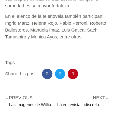
sororidad es su mayor fortaleza.
En el elenco de la telenovela también participan:
Ingrid Martz, Helena Rojo, Pablo Perroni, Roberto
Ballesteros, Manuela Ímaz, Luis Gatica, Sachi
Tamashiro y Mónica Ayos, entre otros.
Tags
Share this post:
PREVIOUS
NEXT
Las imágenes de William Levy y Samadhi Zendejas que han revolucionado las redes sociales
La entrevista indiscreta con… Oka Giner: “Si no hubiera sido actriz sería criminóloga”