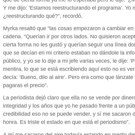
Y me dijo: ‘Estamos reestructurando el programa’. Yo
¿reestructurando qué?”, recordó.
Myrka resaltó que “las cosas empezaron a cambiar en 
cadena. “Querían ir por otros lados. No quisieron acept
cierta forma no les gustó y querían seguir una línea 
que se decían en mi criterio estaban no dándole la inf
público, y yo se lo dije a mi jefe varias veces, le dije: 
mentira, lo que se está escribiendo aquí esto no es v
decía: ‘Bueno, dilo al aire’. Pero era como que lánzate
pagaras el precio”.
La periodista dejó claro que ella no se vende por diner
integridad y los años que yo he pasado frente a un púb
credibilidad eso no se puede vender, y sí me sacaron 
honra. Es triste el estado en que está el periodismo”.
A mí me sacaron del aire todavía estando en medio del