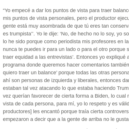
“Yo empecé a dar los puntos de vista para traer balanc
mis puntos de vista personales, pero el productor ejecu
gente está muy asombrada de que tú eres tan conservad
es trumpista’’. Yo le dije: ‘No, de hecho no lo soy, yo 
lo he sido porque como periodista mis profesores en la
nunca te puedes ir para un lado o para el otro porque
traer equidad a las entrevistas’. Entonces yo expliqué 
programa donde queremos hacer comentarios también d
quiero traer un balance’ porque todas las otras perso
ahí son personas de izquierda y liberales, entonces d
estaban tal vez atacando lo que estaba haciendo Tru
vez querían favorecer de cierta forma a Biden, lo cual 
vista de cada persona, para mí, yo lo respeto y es válido
productores] les encantó porque traía cierta controver
empezaron a decir que a la gente de arriba no le gusta