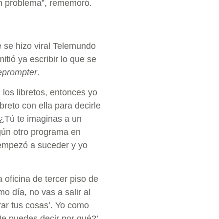
 un problema”, rememoró.
e se hizo viral Telemundo
itió ya escribir lo que se
leprompter
.
los libretos, entonces yo
breto con ella para decirle
 ¿Tú te imaginas a un
gún otro programa en
empezó a suceder y yo
 oficina de tercer piso de
o día, no vas a salir al
rar tus cosas’. Yo como
Me puedes decir por qué?’.