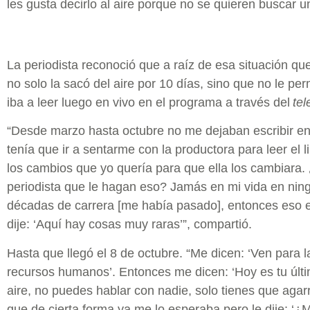
les gusta decirlo al aire porque no se quieren buscar
La periodista reconoció que a raíz de esa situación qu
no solo la sacó del aire por 10 días, sino que no le perm
iba a leer luego en vivo en el programa a través del
te
“Desde marzo hasta octubre no me dejaban escribir en 
tenía que ir a sentarme con la productora para leer el li
los cambios que yo quería para que ella los cambiara.
periodista que le hagan eso? Jamás en mi vida en nin
décadas de carrera [me había pasado], entonces eso 
dije: ‘Aquí hay cosas muy raras’”, compartió.
Hasta que llegó el 8 de octubre. “Me dicen: ‘Ven para la
recursos humanos’. Entonces me dicen: ‘Hoy es tu últim
aire, no puedes hablar con nadie, solo tienes que agar
que de cierta forma ya me lo esperaba pero le dije: ‘¿