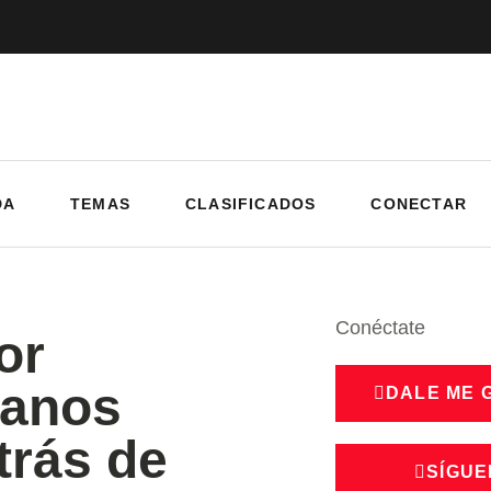
DA
TEMAS
CLASIFICADOS
CONECTAR
Conéctate
or
lanos
DALE ME 
trás de
SÍGUE