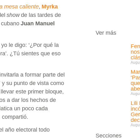
a mesa caliente
,
Myrka
del
show
de las tardes de
a cubano
Juan Manuel
Ver más
yo le digo: ‘¿Por qué la
Fer
nos
ra’. ¿Tú sientes que eso
clá
Augus
Mar
vitarla a formar parte del
‘Pa
 y su punto de vista como
que
abe
 llevar este primer bloque,
Augus
mos a dar los hechos de
Lil
latica un poco cada
inc
Ger
, compartió.
de
Augus
el año electoral todo
Secciones