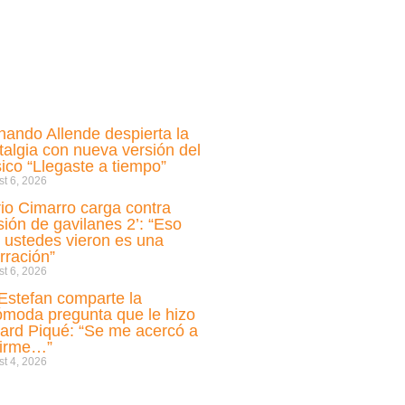
nando Allende despierta la
talgia con nueva versión del
sico “Llegaste a tiempo”
t 6, 2026
io Cimarro carga contra
sión de gavilanes 2’: “Eso
 ustedes vieron es una
rración”
t 6, 2026
i Estefan comparte la
ómoda pregunta que le hizo
ard Piqué: “Se me acercó a
cirme…”
t 4, 2026