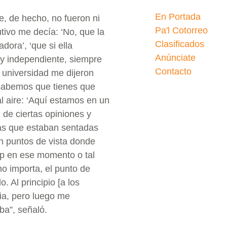
En Portada
e, de hecho, no fueron ni
Pa'l Cotorreo
tivo me decía: ‘No, que la
Clasificados
ora’, ‘que si ella
Anúnciate
soy independiente, siempre
Contacto
 universidad me dijeron
 sabemos que tienes que
al aire: ‘Aquí estamos en un
e ciertas opiniones y
nas que estaban sentadas
an puntos de vista donde
mp en ese momento o tal
no importa, el punto de
. Al principio [a los
sia, pero luego me
ba”, señaló.