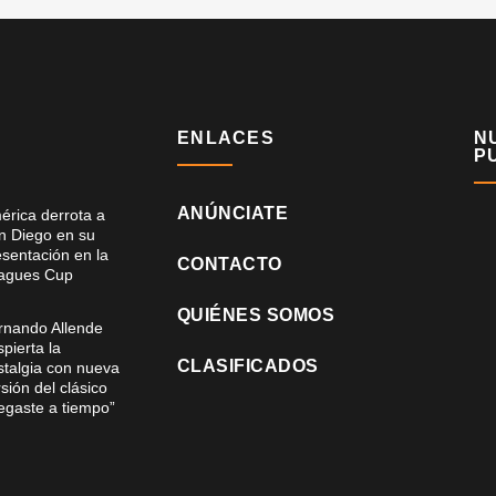
ENLACES
N
P
ANÚNCIATE
érica derrota a
n Diego en su
esentación en la
CONTACTO
agues Cup
QUIÉNES SOMOS
rnando Allende
pierta la
CLASIFICADOS
stalgia con nueva
sión del clásico
legaste a tiempo”