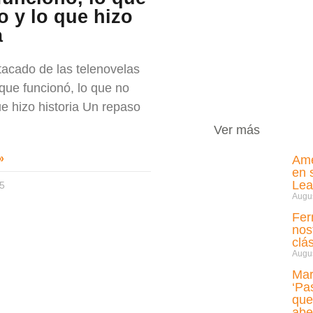
o y lo que hizo
a
acado de las telenovelas
 que funcionó, lo que no
ue hizo historia Un repaso
Ver más
»
Amé
en 
Lea
25
Augus
Fer
nos
clá
Augus
Mar
‘Pa
que
abe