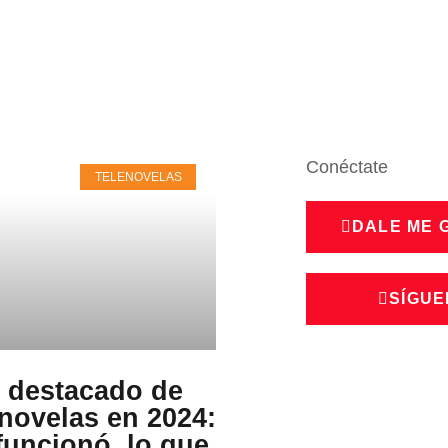
Conéctate
TELENOVELAS
DALE ME 
SÍGUE
 destacado de
enovelas en 2024:
funcionó, lo que