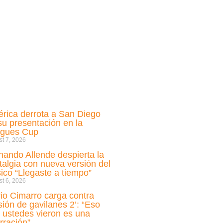
rica derrota a San Diego
su presentación en la
gues Cup
t 7, 2026
nando Allende despierta la
talgia con nueva versión del
sico “Llegaste a tiempo”
t 6, 2026
io Cimarro carga contra
sión de gavilanes 2’: “Eso
 ustedes vieron es una
rración”