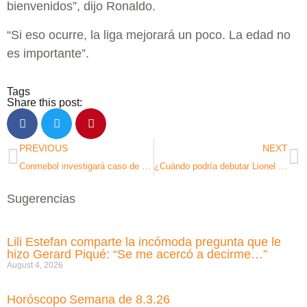
bienvenidos”, dijo Ronaldo.
“Si eso ocurre, la liga mejorará un poco. La edad no
es importante”.
Tags
Share this post:
PREVIOUS
NEXT
Conmebol investigará caso de racismo tras acusación de Hugo Rodallega en la Copa Sudamericana
¿Cuándo podría debutar Lionel Messi en la MLS? El calendario del Inter de Miami
Sugerencias
Lili Estefan comparte la incómoda pregunta que le
hizo Gerard Piqué: “Se me acercó a decirme…”
August 4, 2026
Horóscopo Semana de 8.3.26