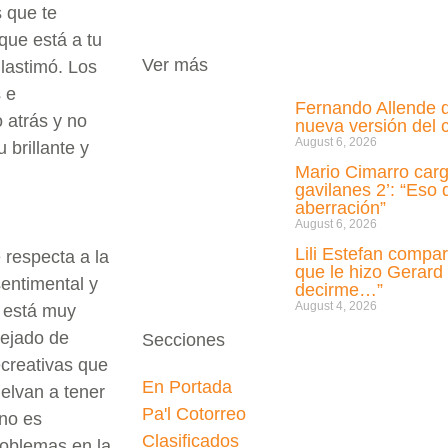
s que te
que está a tu
Ver más
lastimó. Los
 e
Fernando Allende d
 atrás y no
nueva versión del c
August 6, 2026
brillante y
Mario Cimarro carg
gavilanes 2’: “Eso
aberración”
August 6, 2026
Lili Estefan compa
 respecta a la
que le hizo Gerard
entimental y
decirme…”
August 4, 2026
o está muy
dejado de
Secciones
ecreativas que
En Portada
uelvan a tener
Pa'l Cotorreo
 no es
Clasificados
roblemas en la