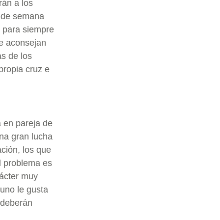
án a los
in de semana
s para siempre
te aconsejan
as de los
propia cruz e
 en pareja de
una gran lucha
ción, los que
El problema es
ácter muy
guno le gusta
e deberán