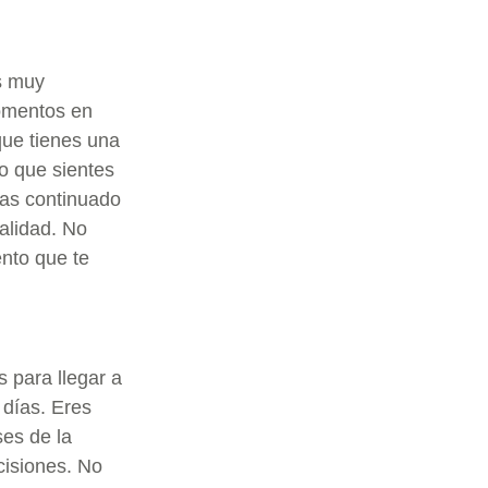
es muy
omentos en
que tienes una
o que sientes
has continuado
ealidad. No
nto que te
 para llegar a
 días. Eres
es de la
cisiones. No