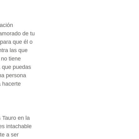
lación
namorado de tu
para que él o
tra las que
 no tiene
da que puedas
una persona
 hacerte
s Tauro en la
es intachable
te a ser