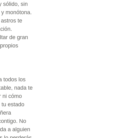
 sólido, sin
a y monótona.
 astros te
ción.
ltar de gran
propios
a todos los
able, nada te
r ni cómo
 tu estado
añera
contigo. No
ida a alguien
s lo perderás