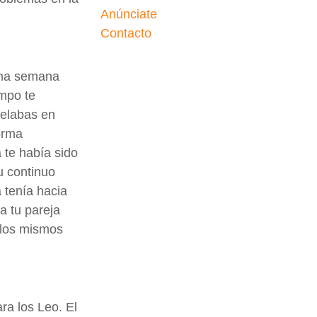
Anúnciate
Contacto
ima semana
mpo te
celabas en
orma
te había sido
u continuo
 tenía hacia
a tu pareja
 los mismos
ra los Leo. El