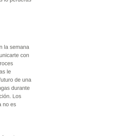
en la semana
unicarte con
eroces
as le
 futuro de una
ngas durante
ción. Los
a no es