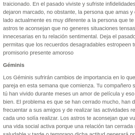
traicionado. En el pasado viviste y sufriste infidelidade
dejaron marcado, no obstante, la persona que amas y 
lado actualmente es muy diferente a la persona que te 
astros te aconsejan que no generes situaciones tensas
innecesarias en tu relación sentimental. Deja el pasado
permitas que los recuerdos desagradables estropeen tu 
promisorio presente amoroso
Géminis
Los Géminis sufrirán cambios de importancia en lo que
pareja en esta semana que comienza. Tu compañero s
tú han vivido durante meses un amor de película y es
bien. El problema es que se han cerrado mucho, han 
frecuentar a sus amigos y de realizar las actividades r
cada uno solía realizar. Los astros te aconsejan que v
una vida social activa porque una relación tan cerrada
saludable y tarde o temprano dicha actitud generará p