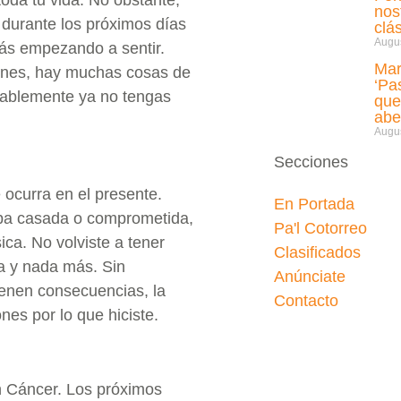
nos
durante los próximos días
clá
Augus
stás empezando a sentir.
Mar
iones, hay muchas cosas de
‘Pa
bablemente ya no tengas
que
abe
Augus
Secciones
 ocurra en el presente.
En Portada
aba casada o comprometida,
Pa'l Cotorreo
ica. No volviste a tener
Clasificados
ra y nada más. Sin
Anúnciate
enen consecuencias, la
Contacto
nes por lo que hiciste.
 Cáncer. Los próximos