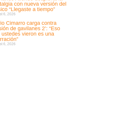
talgia con nueva versión del
sico “Llegaste a tiempo”
t 6, 2026
io Cimarro carga contra
sión de gavilanes 2’: “Eso
 ustedes vieron es una
rración”
t 6, 2026