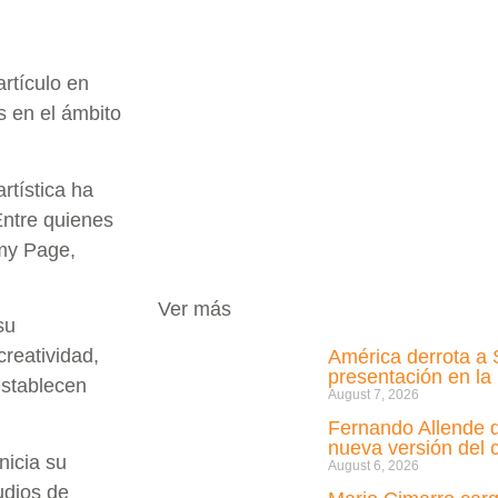
artículo en
s en el ámbito
artística ha
Entre quienes
mmy Page,
Ver más
su
creatividad,
América derrota a 
presentación en l
establecen
August 7, 2026
Fernando Allende d
nueva versión del c
nicia su
August 6, 2026
udios de