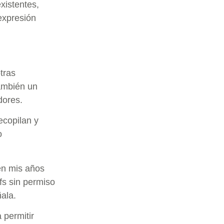
xistentes,
 expresión
tras
también un
dores.
recopilan y
o
 en mis años
fs sin permiso
ñala.
 permitir