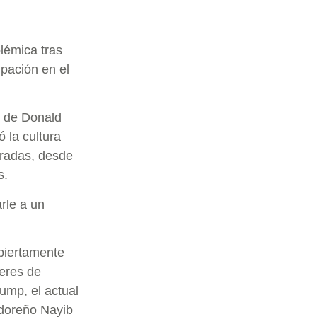
olémica tras
ipación en el
s de Donald
ó la cultura
radas, desde
s.
rle a un
abiertamente
deres de
ump, el actual
adoreño Nayib