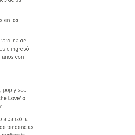
s en los
.
Carolina del
os e ingresó
5 años con
, pop y soul
he Love’ o
’.
o alcanzó la
 de tendencias