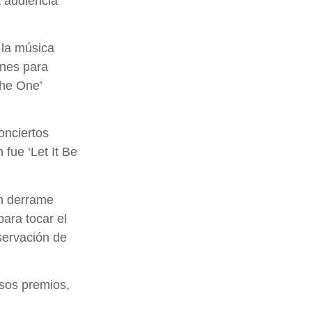
a audiencia
 la música
enes para
the One’
onciertos
 fue ‘Let It Be
n derrame
ara tocar el
eservación de
sos premios,