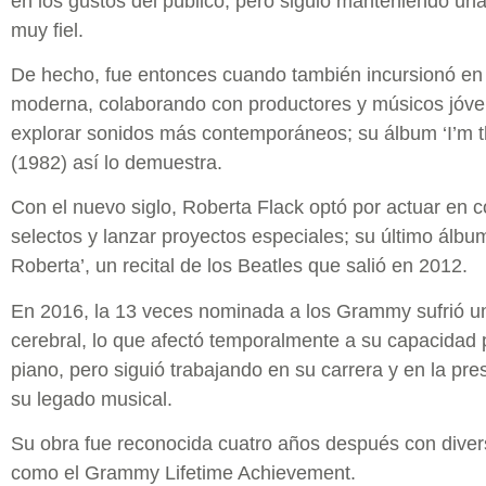
en los gustos del público, pero siguió manteniendo un
muy fiel.
De hecho, fue entonces cuando también incursionó en
moderna, colaborando con productores y músicos jóv
explorar sonidos más contemporáneos; su álbum ‘I’m 
(1982) así lo demuestra.
Con el nuevo siglo, Roberta Flack optó por actuar en c
selectos y lanzar proyectos especiales; su último álbum
Roberta’, un recital de los Beatles que salió en 2012.
En 2016, la 13 veces nominada a los Grammy sufrió u
cerebral, lo que afectó temporalmente a su capacidad p
piano, pero siguió trabajando en su carrera y en la pr
su legado musical.
Su obra fue reconocida cuatro años después con diver
como el Grammy Lifetime Achievement.