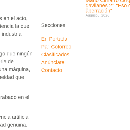
Mario Cimarro carg
gavilanes 2’: “Eso
aberración”
August 6, 2026
 en el acto,
Secciones
iencia la que
 industria
En Portada
Pa'l Cotorreo
algo que ningún
Clasificados
rie de
Anúnciate
 una máquina,
Contacto
neidad que
grabado en el
cia artificial
dad genuina.