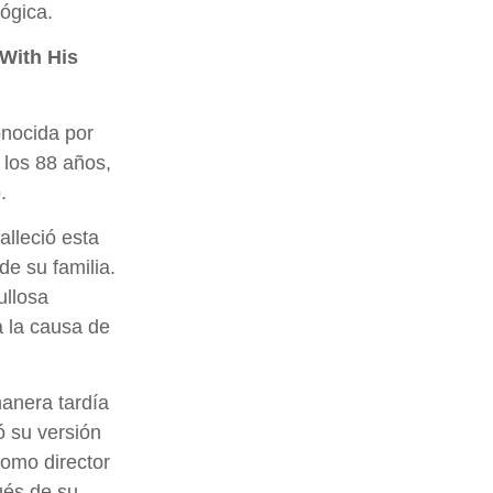
lógica.
 With His
nocida por
a los 88 años,
.
alleció esta
e su familia.
ullosa
a la causa de
manera tardía
ó su versión
como director
ués de su