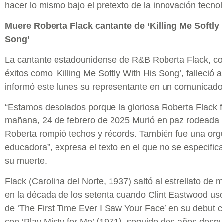
hacer lo mismo bajo el pretexto de la innovación tecno
Muere Roberta Flack cantante de ‘Killing Me Softly
Song’
La cantante estadounidense de R&B Roberta Flack, co
éxitos como ‘Killing Me Softly With His Song’, falleció 
informó este lunes su representante en un comunicado
“Estamos desolados porque la gloriosa Roberta Flack f
mañana, 24 de febrero de 2025 Murió en paz rodeada d
Roberta rompió techos y récords. También fue una org
educadora”, expresa el texto en el que no se especific
su muerte.
Flack (Carolina del Norte, 1937) saltó al estrellato de 
en la década de los setenta cuando Clint Eastwood us
de ‘The First Time Ever I Saw Your Face’ en su debut 
con ‘Play Misty for Me’ (1971), seguido dos años desp