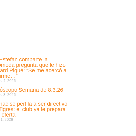
i Estefan comparte la
ómoda pregunta que le hizo
ard Piqué: “Se me acercó a
cirme…”
t 4, 2026
óscopo Semana de 8.3.26
t 3, 2026
nac se perfila a ser directivo
Tigres: el club ya le prepara
 oferta
31, 2026