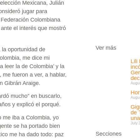
 Selección Mexicana, Julián
nsideró jugar para
la Federación Colombiana
ante el interés que mostró
Ver más
 la oportunidad de
olombia, me dice mi
Lil
 a leer la de Colombia’ y la
inc
Ger
me fueron a ver, a hablar,
de
on Gibrán Araige.
Augus
Hor
ardó mucho” en buscarlo,
Augus
años y explicó el porqué.
Gig
de 
o me iba a Colombia, yo
una
July 
ente se ha portado bien
Secciones
xico me ha dado todo: paz