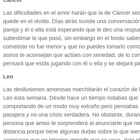
Las dificultades en el amor harán que la de Cáncer s
quede en el olvido. Días atrás tuviste una conversació
pareja y él o ella está esperando que le des una respu
subestimar lo que pasó, sin embargo en el fondo sabes
cometiste no fue menor y que no puedes tomarlo como
astros te aconsejan que actúes con seriedad, de lo co
pensará que estás jugando con él o ella y se alejará pa
Leo
Las desilusiones amorosas marchitarán el corazón de l
Leo esta semana. Desde hace un tiempo notabas que t
comportando de un modo muy extraño pero pensabas q
pasajera y no una crisis verdadera. No obstante, duran
persona que amas te sorprenderá al anunciarte que ne
distancia porque tiene algunas dudas sobre lo que sient
aconsejan que no intentes impedir que se vaya, dale e