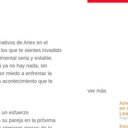
ativos de Aries en el
los que te sientes invadido
imental seria y estable.
ú ya no hay nada, sin
or miedo a enfrentar la
n acontecimiento que te
Ver más
Amé
en 
a un esfuerzo
Lea
Augus
 su pareja en la próxima
Fer
s primeros meses de la