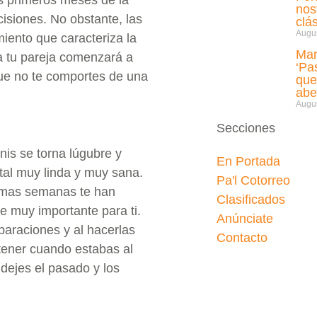
nos
cisiones. No obstante, las
clá
Augus
iento que caracteriza la
Mar
ra tu pareja comenzará a
‘Pa
que no te comportes de una
que
abe
Augus
Secciones
is se torna lúgubre y
En Portada
tal muy linda y muy sana.
Pa'l Cotorreo
timas semanas te han
Clasificados
e muy importante para ti.
Anúnciate
paraciones y al hacerlas
Contacto
 tener cuando estabas al
dejes el pasado y los