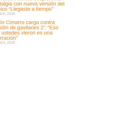
talgia con nueva versión del
sico “Llegaste a tiempo”
t 6, 2026
io Cimarro carga contra
sión de gavilanes 2’: “Eso
 ustedes vieron es una
rración”
t 6, 2026