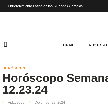
Entretenimiento Latino en las Ciudades Gemelas
HOME
EN PORTA
HORÓSCOPO
Horóscopo Semana
12.23.24
VidaySabor
December 23, 2024