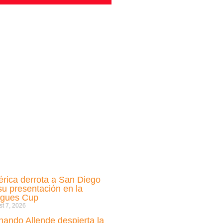
rica derrota a San Diego
su presentación en la
gues Cup
t 7, 2026
nando Allende despierta la