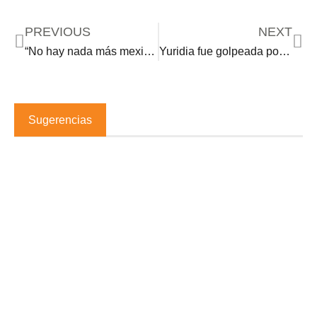
PREVIOUS
NEXT
“No hay nada más mexicano que el mexicano que deja su país: Alejandro G. Iñárritu
Yuridia fue golpeada por no cantar en una fiesta
Sugerencias