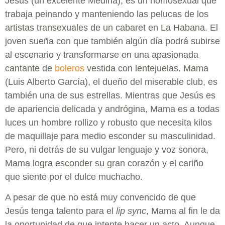
Jesús (un excelente Medina), es un homosexual que
trabaja peinando y manteniendo las pelucas de los
artistas transexuales de un cabaret en La Habana. El
joven sueña con que también algún día podrá subirse
al escenario y transformarse en una apasionada
cantante de
boleros
vestida con lentejuelas. Mama
(Luis Alberto García), el dueño del miserable club, es
también una de sus estrellas. Mientras que Jesús es
de apariencia delicada y andrógina, Mama es a todas
luces un hombre rollizo y robusto que necesita kilos
de maquillaje para medio esconder su masculinidad.
Pero, ni detrás de su vulgar lenguaje y voz sonora,
Mama logra esconder su gran corazón y el cariño
que siente por el dulce muchacho.
A pesar de que no está muy convencido de que
Jesús tenga talento para el
lip sync
, Mama al fin le da
la oportunidad de que intente hacer un acto. Aunque